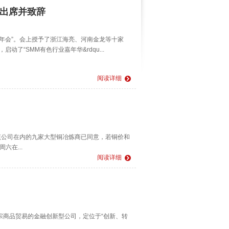
长出席并致辞
行业年会”。会上授予了浙江海亮、河南金龙等十家
动了“SMM有色行业嘉年华&rdqu...
阅读详细
括该公司在内的九家大型铜冶炼商已同意，若铜价和
在...
阅读详细
宗商品贸易的金融创新型公司，定位于“创新、转