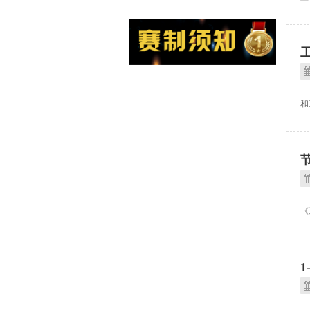
为
和
为
《
国