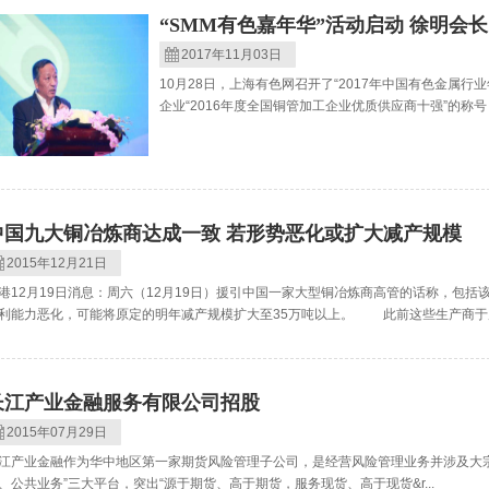
“SMM有色嘉年华”活动启动 徐明会
2017年11月03日
10月28日，上海有色网召开了“2017年中国有色金属
企业“2016年度全国铜管加工企业优质供应商十强”的称号，启
中国九大铜冶炼商达成一致 若形势恶化或扩大减产规模
2015年12月21日
港12月19日消息：周六（12月19日）援引中国一家大型铜冶炼商高管的话称，包
利能力恶化，可能将原定的明年减产规模扩大至35万吨以上。 此前这些生产商于周六
长江产业金融服务有限公司招股
2015年07月29日
江产业金融作为华中地区第一家期货风险管理子公司，是经营风险管理业务并涉及大
、公共业务”三大平台，突出“源于期货、高于期货，服务现货、高于现货&r...