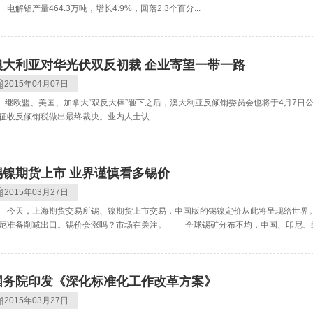
解铝产量464.3万吨，增长4.9%，回落2.3个百分...
澳大利亚对华光伏双反初裁 企业寄望一带一路
2015年04月07日
欧盟、美国、加拿大“双反大棒”砸下之后，澳大利亚反倾销委员会也将于4月7日公
征收反倾销税做出最终裁决。业内人士认...
锡镍期货上市 业界谨慎看多锡价
2015年03月27日
天，上海期货交易所锡、镍期货上市交易，中国版的锡镍定价从此将呈现给世界
尼准备削减出口。锡价会涨吗？市场在关注。 全球锡矿分布不均，中国、印尼、缅甸
国务院印发《深化标准化工作改革方案》
2015年03月27日