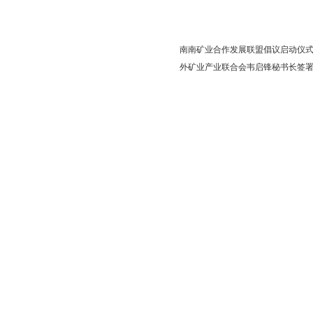
南南矿业合作发展联盟倡议启动仪式
外矿业产业联合会韦启锋秘书长签