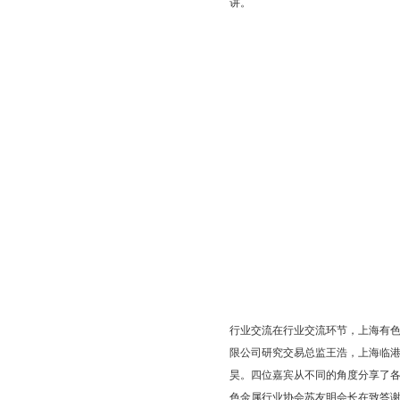
讲。
行业交流在行业交流环节，上海有
限公司研究交易总监王浩，上海临
昊。四位嘉宾从不同的角度分享了
色金属行业协会苏友明会长在致答